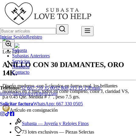
Iniciar Sesión
Registro
Subasta
Lote |
21
Subastas Anteriores
Servicios
ANILLO CON 30 DIAMANTES, ORO
Nosotros
14K.
Contacto
Diseńo moderno, con 5 círculos en forma oval, los brillantes
Teléfonos:
52 667 759 35 00
52 800 215 15 15
Email:
montados en 3 filas, todos en corte completo, color J, claridad VS,
info@subastaslovetohelp.com
p.a 0.45 Qte. Medida # 7 ˝, peso 7.5 grs.
Solicitar factura
WhatsApp:
667 330 0505
Artículo en consignación
Subasta —
Joyería y Relojes Finos
73 lotes exclusivos
— Piezas Selectas