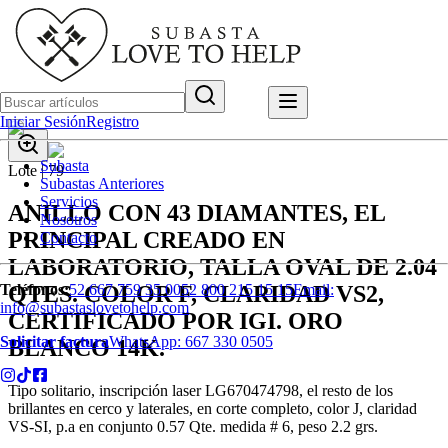
Iniciar Sesión
Registro
Subasta
Lote |
79
Subastas Anteriores
Servicios
ANILLO CON 43 DIAMANTES, EL
Nosotros
PRINCIPAL CREADO EN
Contacto
LABORATORIO, TALLA OVAL DE 2.04
QTES. COLOR F, CLARIDAD VS2,
Teléfonos:
52 667 759 35 00
52 800 215 15 15
Email:
info@subastaslovetohelp.com
CERTIFICADO POR IGI. ORO
Solicitar factura
WhatsApp:
667 330 0505
BLANCO 14K.
Tipo solitario, inscripción laser LG670474798, el resto de los
brillantes en cerco y laterales, en corte completo, color J, claridad
VS-SI, p.a en conjunto 0.57 Qte. medida # 6, peso 2.2 grs.