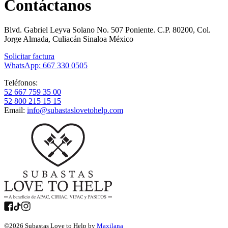
Contáctanos
Blvd. Gabriel Leyva Solano No. 507 Poniente. C.P. 80200, Col.
Jorge Almada, Culiacán Sinaloa México
Solicitar factura
WhatsApp: 667 330 0505
Teléfonos:
52 667 759 35 00
52 800 215 15 15
Email:
info@subastaslovetohelp.com
©
2026
Subastas Love to Help by
Maxilana