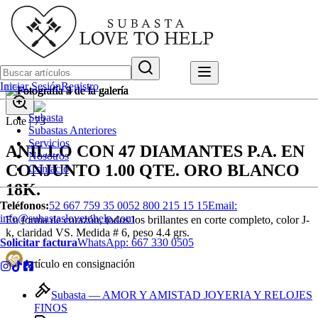
Iniciar Sesión
Registro
Subasta
Lote |
73
Subastas Anteriores
Servicios
ANILLO CON 47 DIAMANTES P.A. EN
Nosotros
CONJUNTO 1.00 QTE. ORO BLANCO
Contacto
18K.
Teléfonos:
52 667 759 35 00
52 800 215 15 15
Email:
info@subastaslovetohelp.com
En forma de corazón, todos los brillantes en corte completo, color J-
k, claridad VS. Medida # 6, peso 4.4 grs.
Solicitar factura
WhatsApp:
667 330 0505
Artículo en consignación
Subasta —
AMOR Y AMISTAD JOYERIA Y RELOJES
FINOS