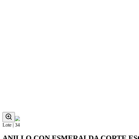
Lote |
34
ANILLO CON ESMERALDA CORTE ESC