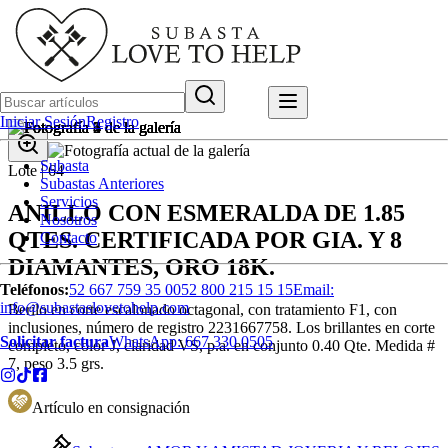
Iniciar Sesión
Registro
Subasta
Lote |
64
Subastas Anteriores
Servicios
ANILLO CON ESMERALDA DE 1.85
Nosotros
QTES. CERTIFICADA POR GIA. Y 8
Contacto
DIAMANTES, ORO 18K.
Teléfonos:
52 667 759 35 00
52 800 215 15 15
Email:
info@subastaslovetohelp.com
Berilo en corte escalonado octagonal, con tratamiento F1, con
inclusiones, número de registro 2231667758. Los brillantes en corte
Solicitar factura
WhatsApp:
667 330 0505
completo, color J, claridad VS, p.a. en conjunto 0.40 Qte. Medida #
7, peso 3.5 grs.
Artículo en consignación