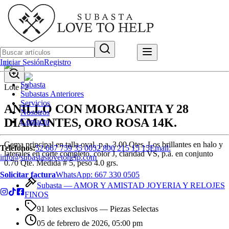
Iniciar Sesión
Registro
Subasta
Lote |
2
Subastas Anteriores
Servicios
ANILLO CON MORGANITA Y 28
Nosotros
DIAMANTES, ORO ROSA 14K.
Contacto
Gema principal en talla oval, p.a. 3.00 Qtes. Los brillantes en halo y
Teléfonos:
52 667 759 35 00
52 800 215 15 15
Email:
laterales en corte completo, color J, claridad VS, p.a. en conjunto
info@subastaslovetohelp.com
0.70 Qte. Medida # 5, peso 4.0 grs.
Solicitar factura
WhatsApp:
667 330 0505
Subasta —
AMOR Y AMISTAD JOYERIA Y RELOJES
FINOS
91 lotes exclusivos
— Piezas Selectas
05 de febrero de 2026, 05:00 pm