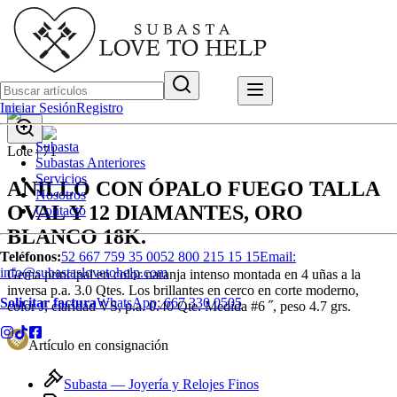
Iniciar Sesión
Registro
Subasta
Lote |
71
Subastas Anteriores
Servicios
ANILLO CON ÓPALO FUEGO TALLA
Nosotros
OVAL Y 12 DIAMANTES, ORO
Contacto
BLANCO 18K.
Teléfonos:
52 667 759 35 00
52 800 215 15 15
Email:
info@subastaslovetohelp.com
Gema principal en color naranja intenso montada en 4 uñas a la
inversa p.a. 3.0 Qtes. Los brillantes en cerco en corte moderno,
Solicitar factura
WhatsApp:
667 330 0505
color J, claridad VS, p.a. 0.40 Qte. Medida #6 ˝, peso 4.7 grs.
Artículo en consignación
Subasta —
Joyería y Relojes Finos