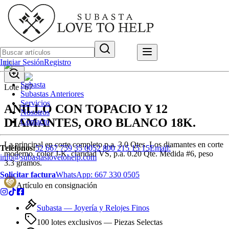
Iniciar Sesión
Registro
Subasta
Lote |
67
Subastas Anteriores
Servicios
ANILLO CON TOPACIO Y 12
Nosotros
DIAMANTES, ORO BLANCO 18K.
Contacto
La principal en corte completo p.a. 3.0 Qtes. Los diamantes en corte
Teléfonos:
52 667 759 35 00
52 800 215 15 15
Email:
moderno, color J-K, claridad VS, p.a. 0.20 Qte. Medida #6, peso
info@subastaslovetohelp.com
3.3 gramos.
Solicitar factura
WhatsApp:
667 330 0505
Artículo en consignación
Subasta —
Joyería y Relojes Finos
100 lotes exclusivos
— Piezas Selectas