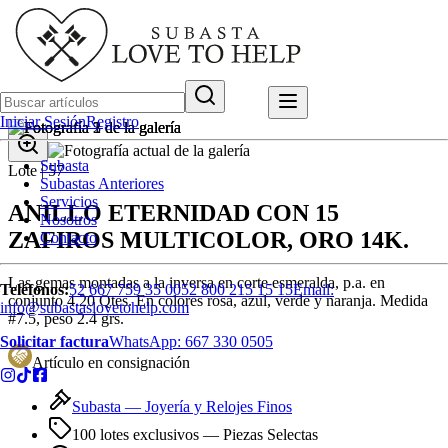
Iniciar Sesión
Registro
Subasta
Lote |
57
Subastas Anteriores
Servicios
ANILLO ETERNIDAD CON 15
Nosotros
ZAFIROS MULTICOLOR, ORO 14K.
Contacto
Las gemas montadas a la inversa en corte esmeralda, p.a. en
Teléfonos:
52 667 759 35 00
52 800 215 15 15
Email:
conjunto 4.20 Qtes. En colores rosa, azul, verde y naranja. Medida
info@subastaslovetohelp.com
#7.5, peso 2.4 grs.
Solicitar factura
WhatsApp:
667 330 0505
Artículo en consignación
Subasta —
Joyería y Relojes Finos
100 lotes exclusivos
— Piezas Selectas