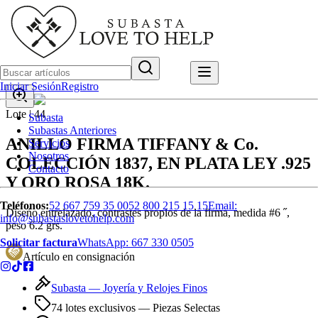
Iniciar Sesión
Registro
Lote |
44
Subasta
Subastas Anteriores
ANILLO FIRMA TIFFANY & Co.
Servicios
Nosotros
COLECCIÓN 1837, EN PLATA LEY .925
Contacto
Y ORO ROSA 18K.
Teléfonos:
52 667 759 35 00
52 800 215 15 15
Email:
Diseńo entrelazado, contrastes propios de la firma, medida #6 ˝,
info@subastaslovetohelp.com
peso 6.2 grs.
Solicitar factura
WhatsApp:
667 330 0505
Artículo en consignación
Subasta —
Joyería y Relojes Finos
74 lotes exclusivos
— Piezas Selectas