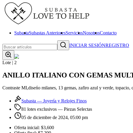
Subasta
Subastas Anteriores
Servicios
Nosotros
Contacto
INICIAR SESIÓN
REGISTRO
Lote |
2
ANILLO ITALIANO CON GEMAS MULT
Contraste MI,diseńo milanes, 13 gemas, zafiro azul y verde, topacio, c
Subasta —
Joyería y Relojes Finos
81 lotes exclusivos
— Piezas Selectas
05 de diciembre de 2024, 05:00 pm
Oferta inicial:
$3,600
Oferta final:
$7,200