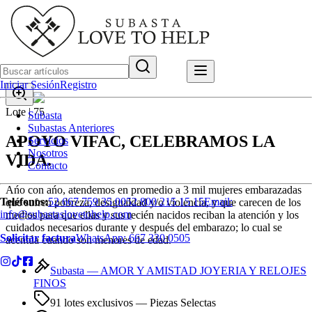
Iniciar Sesión
Registro
Lote |
75
Subasta
Subastas Anteriores
APOYO VIFAC, CELEBRAMOS LA
Servicios
Nosotros
VIDA.
Contacto
Ańo con ańo, atendemos en promedio a 3 mil mujeres embarazadas
Teléfonos:
52 667 759 35 00
52 800 215 15 15
Email:
que sufren pobreza, desigualdad y/o violencia, y que carecen de los
info@subastaslovetohelp.com
medios para que ellas y sus recién nacidos reciban la atención y los
cuidados necesarios durante y después del embarazo; lo cual se
Solicitar factura
WhatsApp:
667 330 0505
acentúa cuando son menores de edad.
Subasta —
AMOR Y AMISTAD JOYERIA Y RELOJES
FINOS
91 lotes exclusivos
— Piezas Selectas