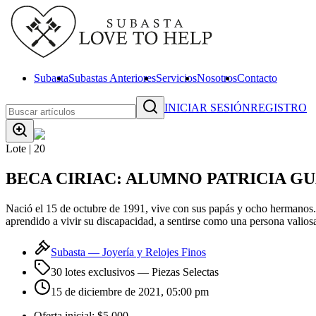
Subasta
Subastas Anteriores
Servicios
Nosotros
Contacto
INICIAR SESIÓN
REGISTRO
Lote |
20
BECA CIRIAC: ALUMNO PATRICIA G
Nació el 15 de octubre de 1991, vive con sus papás y ocho hermanos. 
aprendido a vivir su discapacidad, a sentirse como una persona valio
Subasta —
Joyería y Relojes Finos
30 lotes exclusivos
— Piezas Selectas
15 de diciembre de 2021, 05:00 pm
Oferta inicial:
$5,000