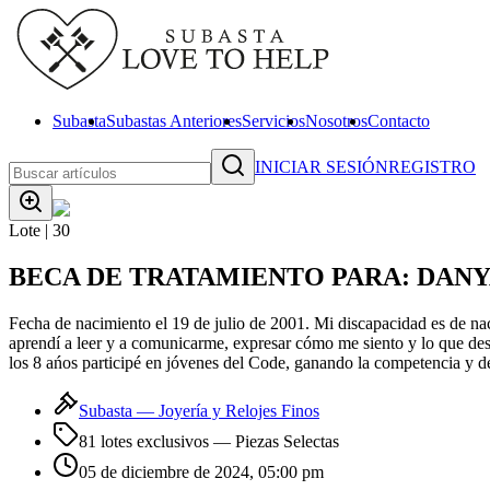
Subasta
Subastas Anteriores
Servicios
Nosotros
Contacto
INICIAR SESIÓN
REGISTRO
Lote |
30
BECA DE TRATAMIENTO PARA: DAN
Fecha de nacimiento el 19 de julio de 2001. Mi discapacidad es de nac
aprendí a leer y a comunicarme, expresar cómo me siento y lo que dese
los 8 ańos participé en jóvenes del Code, ganando la competencia y d
Subasta —
Joyería y Relojes Finos
81 lotes exclusivos
— Piezas Selectas
05 de diciembre de 2024, 05:00 pm