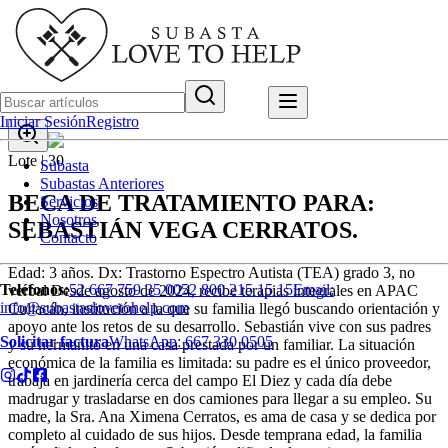
Iniciar Sesión
Registro
Lote |
30
Subasta
Subastas Anteriores
BECA DE TRATAMIENTO PARA:
Servicios
Nosotros
SEBASTIÁN VEGA CERRATOS.
Contacto
Edad: 3 años. Dx: Trastorno Espectro Autista (TEA) grado 3, no
Teléfonos:
52 667 759 35 00
52 800 215 15 15
Email:
verbal Desde agosto de 2024, recibe terapias integrales en APAC
info@subastaslovetohelp.com
Culiacán, institución a la que su familia llegó buscando orientación y
apoyo ante los retos de su desarrollo. Sebastián vive con sus padres
Solicitar factura
WhatsApp:
667 330 0505
y su hermanito en una casa prestada por un familiar. La situación
económica de la familia es limitada: su padre es el único proveedor,
trabaja en jardinería cerca del campo El Diez y cada día debe
madrugar y trasladarse en dos camiones para llegar a su empleo. Su
madre, la Sra. Ana Ximena Cerratos, es ama de casa y se dedica por
completo al cuidado de sus hijos. Desde temprana edad, la familia