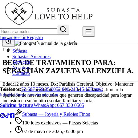
Iniciar Sesión
Registro
Lote |
50
Subasta
Subastas Anteriores
BECA DE TRATAMIENTO PARA:
Servicios
Nosotros
SEBASTIÁN ZAZUETA VALENZUELA.
Contacto
Edad:12 ańos 10 meses. Dx: Parálisis Cerebral. Objetivo: Mantener
Teléfonos:
52 667 759 35 00
52 800 215 15 15
Email:
una marcha independiente con el uso de la andadera, limitar la
info@subastaslovetohelp.com
aparición de nuevas secuelas que generen discapacidad para lograr
inclusión en su ámbito escolar, familiar y social.
Solicitar factura
WhatsApp:
667 330 0505
Subasta —
Joyería y Relojes Finos
100 lotes exclusivos
— Piezas Selectas
07 de mayo de 2025, 05:00 pm