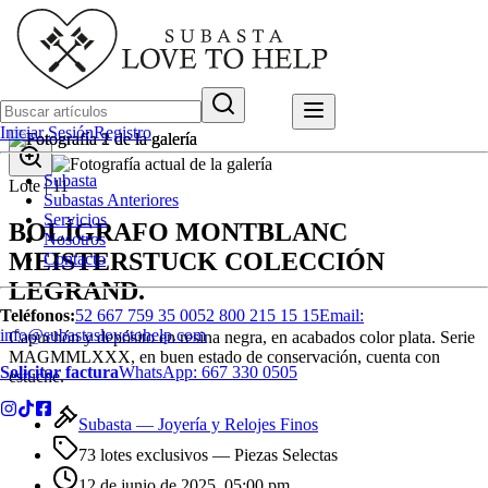
Iniciar Sesión
Registro
Subasta
Lote |
11
Subastas Anteriores
Servicios
BOLÍGRAFO MONTBLANC
Nosotros
MEISTERSTUCK COLECCIÓN
Contacto
LEGRAND.
Teléfonos:
52 667 759 35 00
52 800 215 15 15
Email:
info@subastaslovetohelp.com
Capuchón y depósito en resina negra, en acabados color plata. Serie
MAGMMLXXX, en buen estado de conservación, cuenta con
Solicitar factura
WhatsApp:
667 330 0505
estuche.
Subasta —
Joyería y Relojes Finos
73 lotes exclusivos
— Piezas Selectas
12 de junio de 2025, 05:00 pm