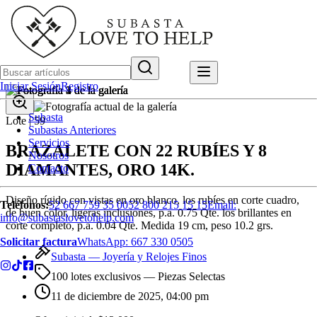
Iniciar Sesión
Registro
Subasta
Lote |
59
Subastas Anteriores
Servicios
BRAZALETE CON 22 RUBÍES Y 8
Nosotros
DIAMANTES, ORO 14K.
Contacto
Diseño rígido con vistas en oro blanco, los rubíes en corte cuadro,
Teléfonos:
52 667 759 35 00
52 800 215 15 15
Email:
de buen color, ligeras inclusiones, p.a. 0.75 Qte. los brillantes en
info@subastaslovetohelp.com
corte completo, p.a. 0.04 Qte. Medida 19 cm, peso 10.2 grs.
Solicitar factura
WhatsApp:
667 330 0505
Subasta —
Joyería y Relojes Finos
100 lotes exclusivos
— Piezas Selectas
11 de diciembre de 2025, 04:00 pm