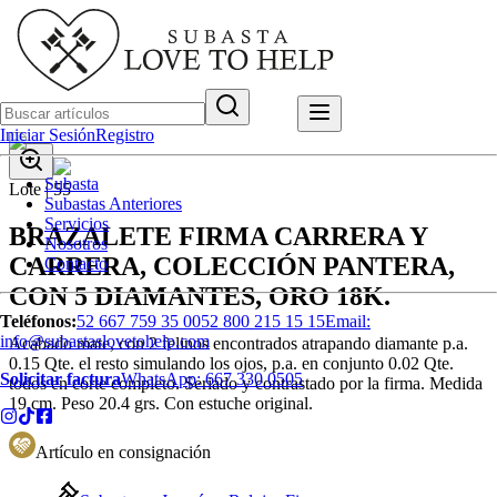
Iniciar Sesión
Registro
Subasta
Lote |
55
Subastas Anteriores
Servicios
BRAZALETE FIRMA CARRERA Y
Nosotros
CARRERA, COLECCIÓN PANTERA,
Contacto
CON 5 DIAMANTES, ORO 18K.
Teléfonos:
52 667 759 35 00
52 800 215 15 15
Email:
info@subastaslovetohelp.com
Acabado mate, con 2 felinos encontrados atrapando diamante p.a.
0.15 Qte. el resto simulando los ojos, p.a. en conjunto 0.02 Qte.
Solicitar factura
WhatsApp:
667 330 0505
todos en corte completo. Seriado y contrastado por la firma. Medida
19 cm. Peso 20.4 grs. Con estuche original.
Artículo en consignación