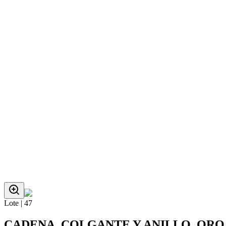
Lote |
47
CADENA, COLGANTE Y ANILLO, ORO