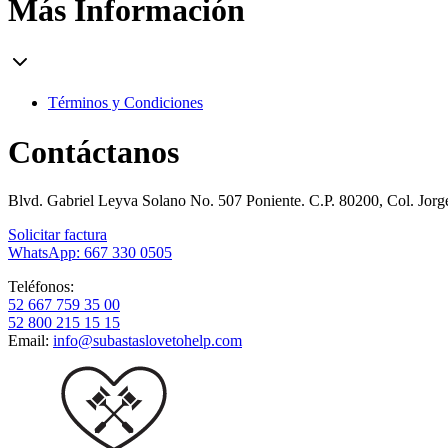
Más Información
Términos y Condiciones
Contáctanos
Blvd. Gabriel Leyva Solano No. 507 Poniente. C.P. 80200, Col. Jor
Solicitar factura
WhatsApp: 667 330 0505
Teléfonos:
52 667 759 35 00
52 800 215 15 15
Email:
info@subastaslovetohelp.com