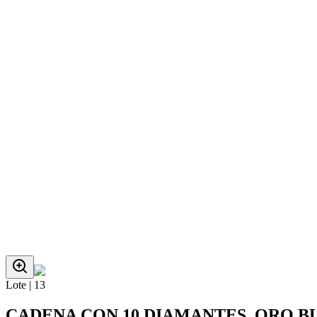
Lote |
13
CADENA CON 10 DIAMANTES, ORO B