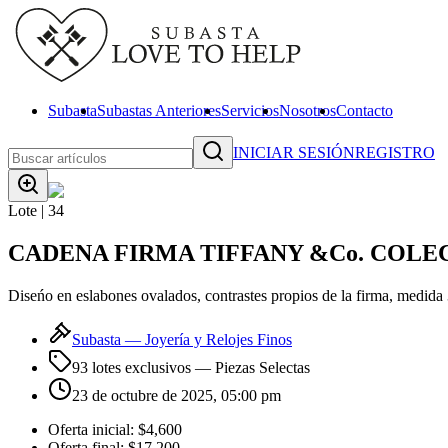
Subasta
Subastas Anteriores
Servicios
Nosotros
Contacto
INICIAR SESIÓN
REGISTRO
Lote |
34
CADENA FIRMA TIFFANY &Co. COLEC
Diseńo en eslabones ovalados, contrastes propios de la firma, medida 
Subasta —
Joyería y Relojes Finos
93 lotes exclusivos
— Piezas Selectas
23 de octubre de 2025, 05:00 pm
Oferta inicial:
$4,600
Oferta final:
$17,200