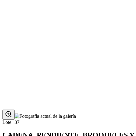
Lote |
37
CADENA, PENDIENTE, BROQUELES Y 