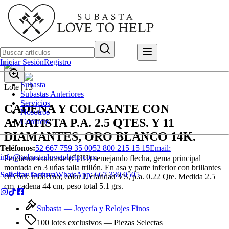
Iniciar Sesión
Registro
Subasta
Lote |
13
Subastas Anteriores
Servicios
CADENA Y COLGANTE CON
Nosotros
AMATISTA P.A. 2.5 QTES. Y 11
Contacto
DIAMANTES, ORO BLANCO 14K.
Teléfonos:
52 667 759 35 00
52 800 215 15 15
Email:
info@subastaslovetohelp.com
Pendiente contraste (CHH) semejando flecha, gema principal
montada en 3 uńas talla trillón. En asa y parte inferior con brillantes
Solicitar factura
WhatsApp:
667 330 0505
en corte moderno, color J, claridad VS, p.a. 0.22 Qte. Medida 2.5
cm, cadena 44 cm, peso total 5.1 grs.
Subasta —
Joyería y Relojes Finos
100 lotes exclusivos
— Piezas Selectas