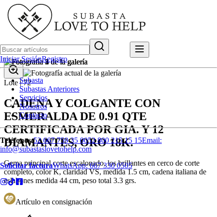
Iniciar Sesión
Registro
Subasta
Lote |
72
Subastas Anteriores
Servicios
CADENA Y COLGANTE CON
Nosotros
ESMERALDA DE 0.91 QTE
Contacto
CERTIFICADA POR GIA. Y 12
DIAMANTES, ORO 18K.
Teléfonos:
52 667 759 35 00
52 800 215 15 15
Email:
info@subastaslovetohelp.com
Gema principal corte escalonado, los brillantes en cerco de corte
Solicitar factura
WhatsApp:
667 330 0505
completo, color K, claridad VS, medida 1.5 cm, cadena italiana de
eslabones medida 44 cm, peso total 3.3 grs.
Artículo en consignación