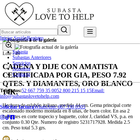
Iniciar Sesión
Registro
Subasta
Lote |
49
Subastas Anteriores
Servicios
CADENA Y DIJE CON AMATISTA
Nosotros
CERTIFICADA POR GIA, PESO 7.92
Contacto
QTES. Y DIAMANTES, ORO BLANCO
14K.
Teléfonos:
52 667 759 35 00
52 800 215 15 15
Email:
info@subastaslovetohelp.com
Hechura de eslabón italiano, medida 44 cm. Gema principal corte
Solicitar factura
WhatsApp:
667 330 0505
escalonado moderno montada en 8 uńas, de buen color. En asa 2
brillantes en corte trapecio y baguette, color J, claridad VS, p.a. en
conjunto 0.30 Qte. Numero de registro 5231717928. Medida 2.5
cm. Peso total 5.3 grs.