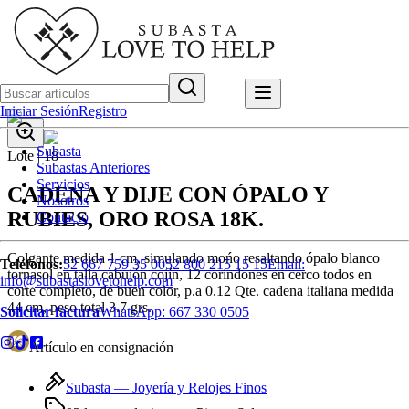
Iniciar Sesión
Registro
Subasta
Lote |
18
Subastas Anteriores
Servicios
CADENA Y DIJE CON ÓPALO Y
Nosotros
RUBIES, ORO ROSA 18K.
Contacto
Colgante medida 1 cm, simulando mońo resaltando ópalo blanco
Teléfonos:
52 667 759 35 00
52 800 215 15 15
Email:
tornasol en talla cabujón cojín, 12 corindones en cerco todos en
info@subastaslovetohelp.com
corte completo, de buen color, p.a 0.12 Qte. cadena italiana medida
44 cm, peso total 3.7 grs.
Solicitar factura
WhatsApp:
667 330 0505
Artículo en consignación
Subasta —
Joyería y Relojes Finos