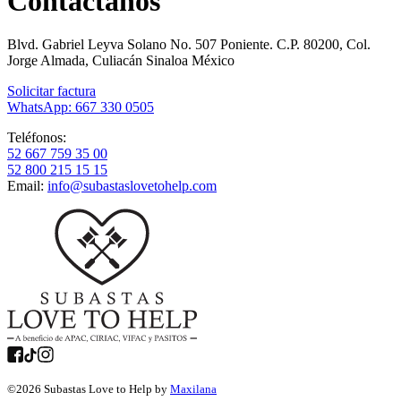
Contáctanos
Blvd. Gabriel Leyva Solano No. 507 Poniente. C.P. 80200, Col.
Jorge Almada, Culiacán Sinaloa México
Solicitar factura
WhatsApp: 667 330 0505
Teléfonos:
52 667 759 35 00
52 800 215 15 15
Email:
info@subastaslovetohelp.com
©
2026
Subastas Love to Help by
Maxilana