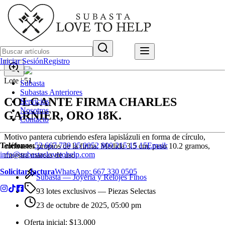
Iniciar Sesión
Registro
Lote |
51
Subasta
Subastas Anteriores
COLGANTE FIRMA CHARLES
Servicios
Nosotros
GARNIER, ORO 18K.
Contacto
Motivo pantera cubriendo esfera lapislázuli en forma de círculo,
Teléfonos:
52 667 759 35 00
52 800 215 15 15
Email:
contrastes propios de la firma. Medida 3.5 cm, peso 10.2 gramos,
info@subastaslovetohelp.com
muestra marcas de uso.
Solicitar factura
WhatsApp:
667 330 0505
Subasta —
Joyería y Relojes Finos
93 lotes exclusivos
— Piezas Selectas
23 de octubre de 2025, 05:00 pm
Oferta inicial:
$13,000