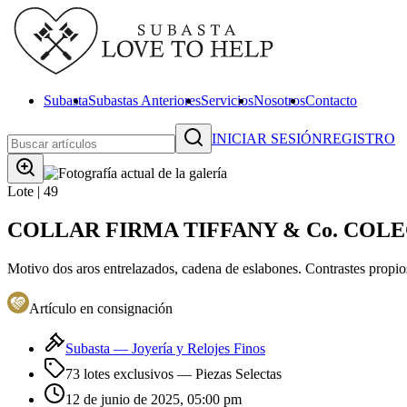
Subasta
Subastas Anteriores
Servicios
Nosotros
Contacto
INICIAR SESIÓN
REGISTRO
Lote |
49
COLLAR FIRMA TIFFANY & Co. COLEC
Motivo dos aros entrelazados, cadena de eslabones. Contrastes propios
Artículo en consignación
Subasta —
Joyería y Relojes Finos
73 lotes exclusivos
— Piezas Selectas
12 de junio de 2025, 05:00 pm