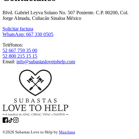
Blvd. Gabriel Leyva Solano No. 507 Poniente. C.P. 80200, Col.
Jorge Almada, Culiacán Sinaloa México
Solicitar factura
WhatsApp: 667 330 0505
Teléfonos:
52 667 759 35 00
52 800 215 15 15
Email:
info@subastaslovetohelp.com
©
2026
Subastas Love to Help by
Maxilana