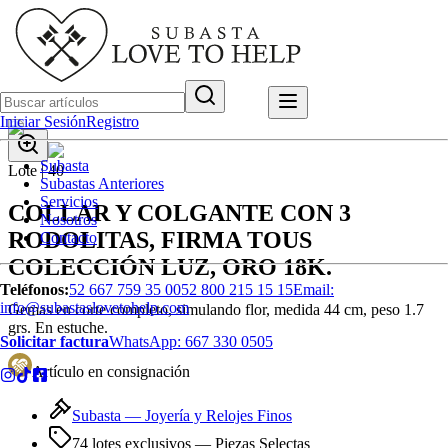
Iniciar Sesión
Registro
Subasta
Lote |
40
Subastas Anteriores
Servicios
COLLAR Y COLGANTE CON 3
Nosotros
RODOLITAS, FIRMA TOUS
Contacto
COLECCIÓN LUZ, ORO 18K.
Teléfonos:
52 667 759 35 00
52 800 215 15 15
Email:
info@subastaslovetohelp.com
Gemas en corte completo, simulando flor, medida 44 cm, peso 1.7
grs. En estuche.
Solicitar factura
WhatsApp:
667 330 0505
Artículo en consignación
Subasta —
Joyería y Relojes Finos
74 lotes exclusivos
— Piezas Selectas