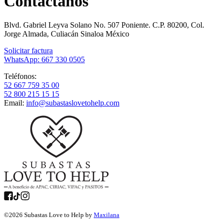
Contáctanos
Blvd. Gabriel Leyva Solano No. 507 Poniente. C.P. 80200, Col.
Jorge Almada, Culiacán Sinaloa México
Solicitar factura
WhatsApp: 667 330 0505
Teléfonos:
52 667 759 35 00
52 800 215 15 15
Email:
info@subastaslovetohelp.com
©
2026
Subastas Love to Help by
Maxilana