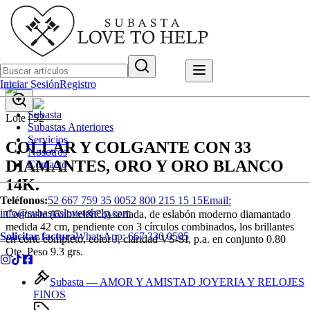
Iniciar Sesión
Registro
Subasta
Lote |
52
Subastas Anteriores
Servicios
COLLAR Y COLGANTE CON 33
Nosotros
DIAMANTES, ORO Y ORO BLANCO
Contacto
14K.
Teléfonos:
52 667 759 35 00
52 800 215 15 15
Email:
info@subastaslovetohelp.com
Contraste (Gabriel&Co) seriada, de eslabón moderno diamantado
medida 42 cm, pendiente con 3 círculos combinados, los brillantes
Solicitar factura
WhatsApp:
667 330 0505
en corte completo, color J, claridad VS-SI, p.a. en conjunto 0.80
Qte. Peso 9.3 grs.
Subasta —
AMOR Y AMISTAD JOYERIA Y RELOJES
FINOS