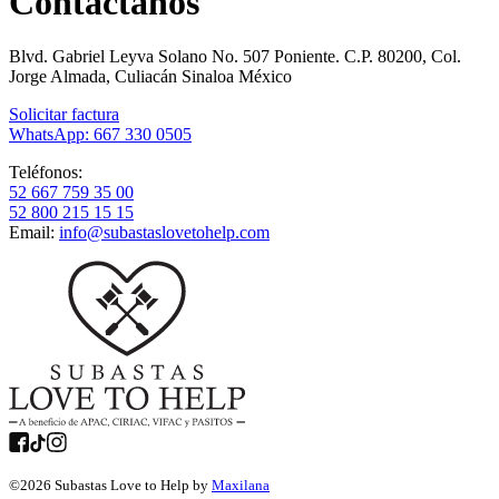
Contáctanos
Blvd. Gabriel Leyva Solano No. 507 Poniente. C.P. 80200, Col.
Jorge Almada, Culiacán Sinaloa México
Solicitar factura
WhatsApp: 667 330 0505
Teléfonos:
52 667 759 35 00
52 800 215 15 15
Email:
info@subastaslovetohelp.com
©
2026
Subastas Love to Help by
Maxilana