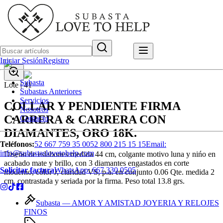
Iniciar Sesión
Registro
Subasta
Lote |
41
Subastas Anteriores
Servicios
COLLAR Y PENDIENTE FIRMA
Nosotros
CARRERA & CARRERA CON
Contacto
DIAMANTES, ORO 18K.
Teléfonos:
52 667 759 35 00
52 800 215 15 15
Email:
info@subastaslovetohelp.com
Diseño de eslabones medida 44 cm, colgante motivo luna y nińo en
acabado mate y brillo, con 3 diamantes engastados en corte
Solicitar factura
WhatsApp:
667 330 0505
moderno, color J, claridad VS, p.a. en conjunto 0.06 Qte. medida 2
cm. contrastada y seriada por la firma. Peso total 13.8 grs.
Subasta —
AMOR Y AMISTAD JOYERIA Y RELOJES
FINOS