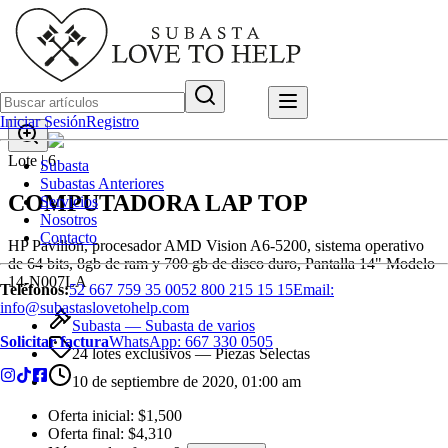
Iniciar Sesión
Registro
Lote |
6
Subasta
Subastas Anteriores
COMPUTADORA LAP TOP
Servicios
Nosotros
Contacto
HP Pavilion, procesador AMD Vision A6-5200, sistema operativo
de 64 bits, 8gb de ram y 700 gb de disco duro, Pantalla 14" Modelo
14-N007LA
Teléfonos:
52 667 759 35 00
52 800 215 15 15
Email:
info@subastaslovetohelp.com
Subasta —
Subasta de varios
Solicitar factura
WhatsApp:
667 330 0505
24 lotes exclusivos
— Piezas Selectas
10 de septiembre de 2020, 01:00 am
Oferta inicial:
$1,500
Oferta final:
$4,310