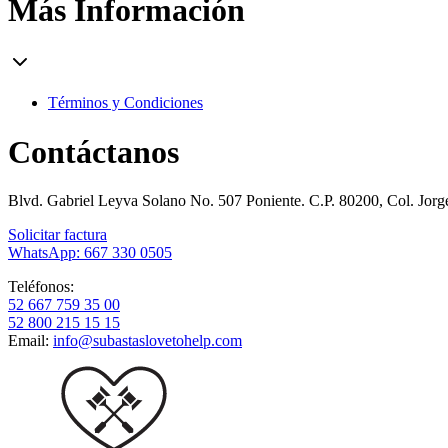
Más Información
Términos y Condiciones
Contáctanos
Blvd. Gabriel Leyva Solano No. 507 Poniente. C.P. 80200, Col. Jor
Solicitar factura
WhatsApp: 667 330 0505
Teléfonos:
52 667 759 35 00
52 800 215 15 15
Email:
info@subastaslovetohelp.com