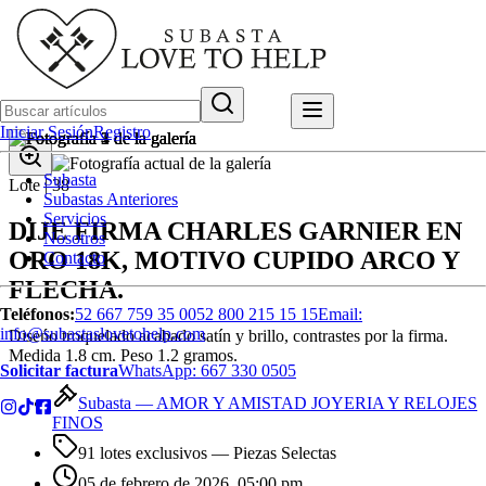
Iniciar Sesión
Registro
Subasta
Lote |
38
Subastas Anteriores
Servicios
DIJE FIRMA CHARLES GARNIER EN
Nosotros
ORO 18K, MOTIVO CUPIDO ARCO Y
Contacto
FLECHA.
Teléfonos:
52 667 759 35 00
52 800 215 15 15
Email:
info@subastaslovetohelp.com
Diseńo troquelado acabado satín y brillo, contrastes por la firma.
Medida 1.8 cm. Peso 1.2 gramos.
Solicitar factura
WhatsApp:
667 330 0505
Subasta —
AMOR Y AMISTAD JOYERIA Y RELOJES
FINOS
91 lotes exclusivos
— Piezas Selectas
05 de febrero de 2026, 05:00 pm