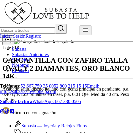
Iniciar Sesión
Registro
Lote |
18
Subasta
Subastas Anteriores
GARGANTILLA CON ZAFIRO TALLA
Servicios
Nosotros
OVAL Y 2 DIAMANTES, ORO BLANCO
Contacto
14K.
Teléfonos:
52 667 759 35 00
52 800 215 15 15
Email:
Acabado satín, diseńo italiano con gema principal en pendiente, p.a.
info@subastaslovetohelp.com
0.40 Qte. Los brillantes en bisel, p.a. 0.01 Qte. Medida 40 cm. Peso
2.8 grs.
Solicitar factura
WhatsApp:
667 330 0505
Artículo en consignación
Subasta —
Joyería y Relojes Finos