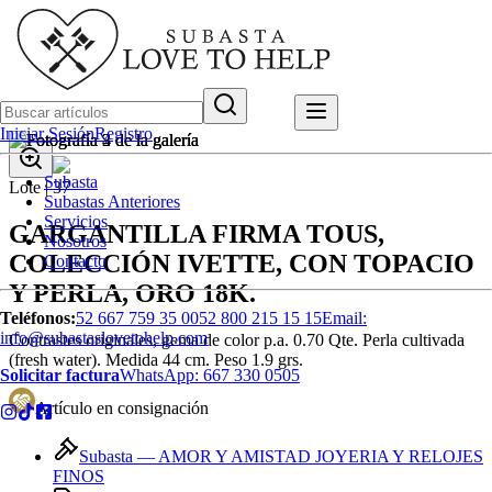
Iniciar Sesión
Registro
Subasta
Lote |
37
Subastas Anteriores
Servicios
GARGANTILLA FIRMA TOUS,
Nosotros
COLECCIÓN IVETTE, CON TOPACIO
Contacto
Y PERLA, ORO 18K.
Teléfonos:
52 667 759 35 00
52 800 215 15 15
Email:
info@subastaslovetohelp.com
Contrastes originales, gema de color p.a. 0.70 Qte. Perla cultivada
(fresh water). Medida 44 cm. Peso 1.9 grs.
Solicitar factura
WhatsApp:
667 330 0505
Artículo en consignación
Subasta —
AMOR Y AMISTAD JOYERIA Y RELOJES
FINOS