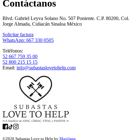
Contáctanos
Blvd. Gabriel Leyva Solano No. 507 Poniente. C.P. 80200, Col.
Jorge Almada, Culiacán Sinaloa México
Solicitar factura
WhatsApp: 667 330 0505
Teléfonos:
52 667 759 35 00
52 800 215 15 15
Email:
info@subastaslovetohelp.com
©
2026
Subastas Love to Help by
Maxilana