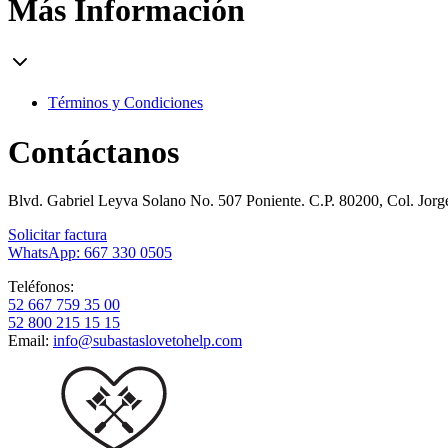
Más Información
Términos y Condiciones
Contáctanos
Blvd. Gabriel Leyva Solano No. 507 Poniente. C.P. 80200, Col. Jor
Solicitar factura
WhatsApp: 667 330 0505
Teléfonos:
52 667 759 35 00
52 800 215 15 15
Email:
info@subastaslovetohelp.com