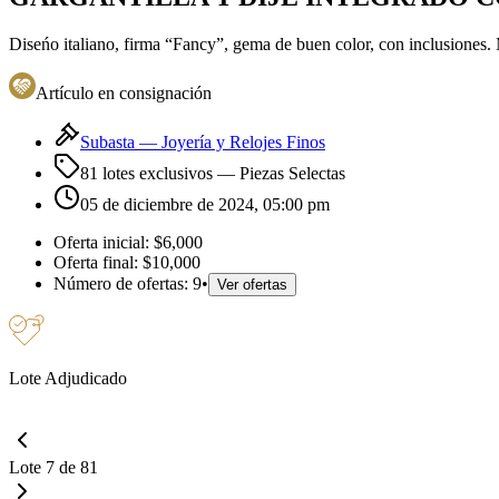
Diseńo italiano, firma “Fancy”, gema de buen color, con inclusiones.
Artículo en consignación
Subasta —
Joyería y Relojes Finos
81 lotes exclusivos
— Piezas Selectas
05 de diciembre de 2024, 05:00 pm
Oferta inicial:
$6,000
Oferta final:
$10,000
Número de ofertas:
9
•
Ver ofertas
Lote Adjudicado
Lote 7 de 81