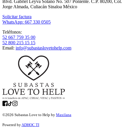
Blvd. Gabriel Leyva Solano No. 507 Poniente. C.P. 80200, Col.
Jorge Almada, Culiacán Sinaloa México
Solicitar factura
WhatsApp: 667 330 0505
Teléfonos:
52 667 759 35 00
52 800 215 15 15
Email:
info@subastaslovetohelp.com
©
2026
Subastas Love to Help by
Maxilana
Powered by
ADHOC TI