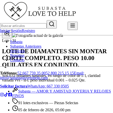
Iniciar Sesión
Registro
Lote |
31
Subasta
Subastas Anteriores
LOTE DE DIAMANTES SIN MONTAR
Servicios
Nosotros
CORTE COMPLETO. PESO 10.00
Contacto
QUILATES EN CONJUNTO.
Teléfonos:
52 667 759 35 00
52 800 215 15 15
Email:
Son 633 brillantes naturales, en rango de color de i- l, claridad
info@subastaslovetohelp.com
variada vvs - si-i. peso individual 0.001 – 0.025 Qte.
Solicitar factura
WhatsApp:
667 330 0505
Subasta —
AMOR Y AMISTAD JOYERIA Y RELOJES
FINOS
91 lotes exclusivos
— Piezas Selectas
05 de febrero de 2026, 05:00 pm