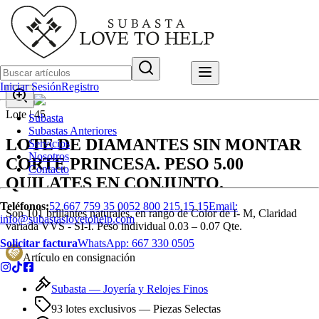
Iniciar Sesión
Registro
Lote |
45
Subasta
Subastas Anteriores
LOTE DE DIAMANTES SIN MONTAR
Servicios
Nosotros
CORTE PRINCESA. PESO 5.00
Contacto
QUILATES EN CONJUNTO.
Teléfonos:
52 667 759 35 00
52 800 215 15 15
Email:
Son 101 brillantes naturales, en rango de Color de I- M, Claridad
info@subastaslovetohelp.com
variada VVS - SI-I. Peso individual 0.03 – 0.07 Qte.
Solicitar factura
WhatsApp:
667 330 0505
Artículo en consignación
Subasta —
Joyería y Relojes Finos
93 lotes exclusivos
— Piezas Selectas