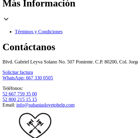
Más Información
Términos y Condiciones
Contáctanos
Blvd. Gabriel Leyva Solano No. 507 Poniente. C.P. 80200, Col. Jor
Solicitar factura
WhatsApp: 667 330 0505
Teléfonos:
52 667 759 35 00
52 800 215 15 15
Email:
info@subastaslovetohelp.com