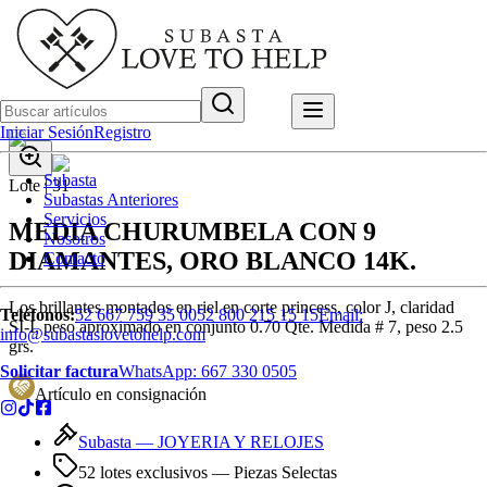
Iniciar Sesión
Registro
Subasta
Lote |
31
Subastas Anteriores
Servicios
MEDIA CHURUMBELA CON 9
Nosotros
DIAMANTES, ORO BLANCO 14K.
Contacto
Los brillantes montados en riel en corte princess, color J, claridad
Teléfonos:
52 667 759 35 00
52 800 215 15 15
Email:
SI-I, peso aproximado en conjunto 0.70 Qte. Medida # 7, peso 2.5
info@subastaslovetohelp.com
grs.
Solicitar factura
WhatsApp:
667 330 0505
Artículo en consignación
Subasta —
JOYERIA Y RELOJES
52 lotes exclusivos
— Piezas Selectas