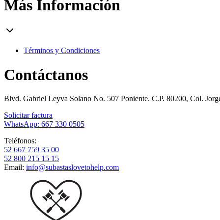
Más Información
Términos y Condiciones
Contáctanos
Blvd. Gabriel Leyva Solano No. 507 Poniente. C.P. 80200, Col. Jor
Solicitar factura
WhatsApp: 667 330 0505
Teléfonos:
52 667 759 35 00
52 800 215 15 15
Email:
info@subastaslovetohelp.com