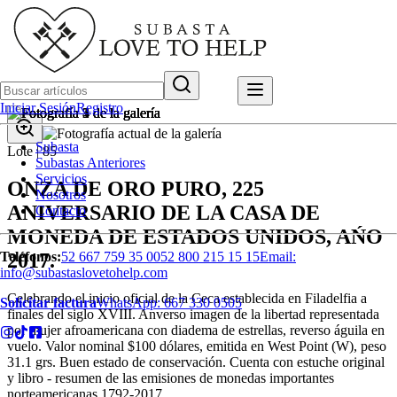
Iniciar Sesión
Registro
Subasta
Lote |
85
Subastas Anteriores
Servicios
ONZA DE ORO PURO, 225
Nosotros
ANIVERSARIO DE LA CASA DE
Contacto
MONEDA DE ESTADOS UNIDOS, AŃO
2017.
Teléfonos:
52 667 759 35 00
52 800 215 15 15
Email:
info@subastaslovetohelp.com
Celebrando el inicio oficial de la Ceca establecida en Filadelfia a
Solicitar factura
WhatsApp:
667 330 0505
finales del siglo XVIII. Anverso imagen de la libertad representada
por mujer afroamericana con diadema de estrellas, reverso águila en
vuelo. Valor nominal $100 dólares, emitida en West Point (W), peso
31.1 grs. Buen estado de conservación. Cuenta con estuche original
y libro - resumen de las emisiones de monedas importantes
norteamericanas 1792-2017.