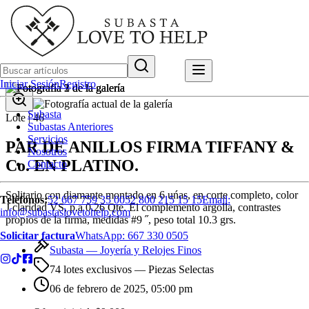
Iniciar Sesión
Registro
Subasta
Lote |
46
Subastas Anteriores
Servicios
PAR DE ANILLOS FIRMA TIFFANY &
Nosotros
Co. EN PLATINO.
Contacto
Solitario con diamante montado en 6 uńas, en corte completo, color
Teléfonos:
52 667 759 35 00
52 800 215 15 15
Email:
J claridad VS, p.a 0.26 Qte. El complemento argolla, contrastes
info@subastaslovetohelp.com
propios de la firma, medidas #9 ˝, peso total 10.3 grs.
Solicitar factura
WhatsApp:
667 330 0505
Subasta —
Joyería y Relojes Finos
74 lotes exclusivos
— Piezas Selectas
06 de febrero de 2025, 05:00 pm