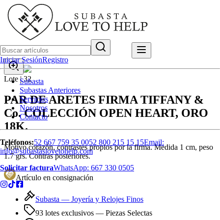
Iniciar Sesión
Registro
Lote |
32
Subasta
Subastas Anteriores
PAR DE ARETES FIRMA TIFFANY &
Servicios
Nosotros
Co. COLECCIÓN OPEN HEART, ORO
Contacto
18K.
Teléfonos:
52 667 759 35 00
52 800 215 15 15
Email:
Motivo corazón, contrastes propios por la firma. Medida 1 cm, peso
info@subastaslovetohelp.com
1.7 grs. Contras posteriores.
Solicitar factura
WhatsApp:
667 330 0505
Artículo en consignación
Subasta —
Joyería y Relojes Finos
93 lotes exclusivos
— Piezas Selectas