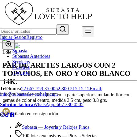
Iniciar Sesión
Registro
Subasta
Lote |
8
Subastas Anteriores
Servicios
PAR DE ARETES LARGOS CON 2
Nosotros
TOPACIOS, EN ORO Y ORO BLANCO
Contacto
14K.
Teléfonos:
52 667 759 35 00
52 800 215 15 15
Email:
info@subastaslovetohelp.com
Diseńo en forma de espiral, en la parte superior simulando flor con
gemas de color al centro, medida 3.5 cm, peso 3.8 grs.
Solicitar factura
WhatsApp:
667 330 0505
Artículo en consignación
Subasta —
Joyería y Relojes Finos
100 lotes exclusivos
— Piezas Selectas