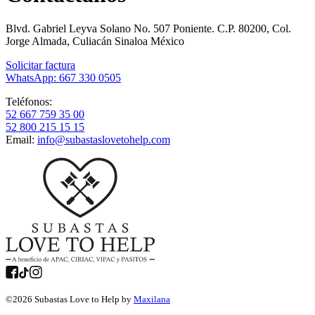
Blvd. Gabriel Leyva Solano No. 507 Poniente. C.P. 80200, Col.
Jorge Almada, Culiacán Sinaloa México
Solicitar factura
WhatsApp: 667 330 0505
Teléfonos:
52 667 759 35 00
52 800 215 15 15
Email:
info@subastaslovetohelp.com
©
2026
Subastas Love to Help by
Maxilana