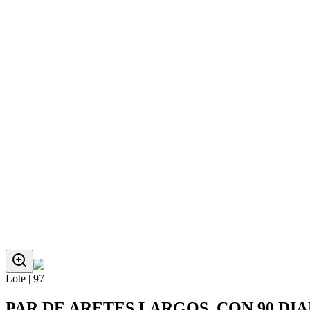
Lote |
97
PAR DE ARETES LARGOS, CON 90 DI