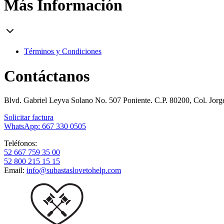
Más Información
Términos y Condiciones
Contáctanos
Blvd. Gabriel Leyva Solano No. 507 Poniente. C.P. 80200, Col. Jor
Solicitar factura
WhatsApp: 667 330 0505
Teléfonos:
52 667 759 35 00
52 800 215 15 15
Email:
info@subastaslovetohelp.com