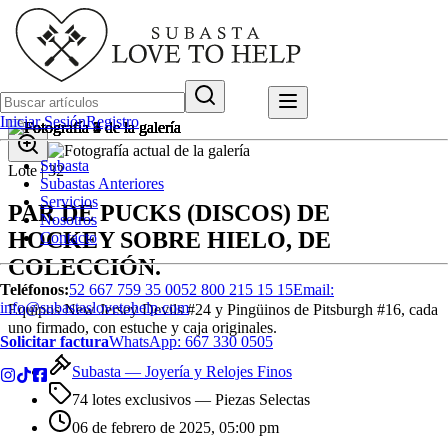
Iniciar Sesión
Registro
Subasta
Lote |
32
Subastas Anteriores
Servicios
PAR DE PUCKS (DISCOS) DE
Nosotros
HOCKEY SOBRE HIELO, DE
Contacto
COLECCIÓN.
Teléfonos:
52 667 759 35 00
52 800 215 15 15
Email:
info@subastaslovetohelp.com
Equipos New Jersey Devils #24 y Pingüinos de Pitsburgh #16, cada
uno firmado, con estuche y caja originales.
Solicitar factura
WhatsApp:
667 330 0505
Subasta —
Joyería y Relojes Finos
74 lotes exclusivos
— Piezas Selectas
06 de febrero de 2025, 05:00 pm