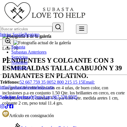
Iniciar Sesión
Registro
Subasta
Lote |
70
Subastas Anteriores
Servicios
PENDIENTES Y COLGANTE CON 3
Nosotros
ESMERALDAS TALLA CABUJÓN Y 39
Contacto
DIAMANTES EN PLATINO.
Teléfonos:
52 667 759 35 00
52 800 215 15 15
Email:
info@subastaslovetohelp.com
Las gemas de color montadas en 4 uńas, de buen color, con
inclusiones p.a en conjunto 1.50 Qte. los brillantes en cerco, en corte
Solicitar factura
WhatsApp:
667 330 0505
completo, color J, claridad VS, p.a 0.80 Qte. medida aretes 1 cm,
colgante 2 cm, peso total 11.4 grs.
Artículo en consignación